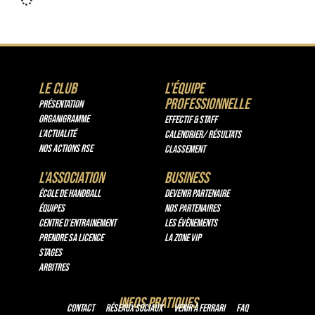
LE CLUB
L'équipe
professionnelle
PRÉSENTATION
ORGANIGRAMME
Effectif & Staff
L’ACTUALITÉ
Calendrier/ Résultats
NOS ACTIONS RSE
Classement
L'association
Business
École de handball
Devenir partenaire
Équipes
Nos Partenaires
Centre d’entrainement
Les évènements
Prendre sa licence
La Zone VIP
Stages
Arbitres
infos pratiques
Contact
Réseaux Sociaux
Venir à Ferrari
FAQ